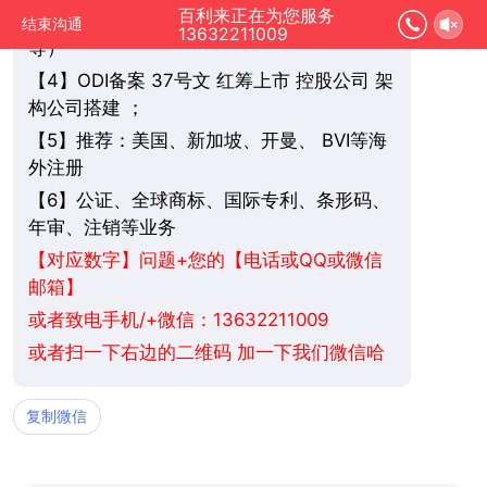
百利来正在为您服务
3】个人/公司 开银行账户（香港/新加坡
【
结束沟通
13632211009
等）
4】ODI备案 37号文 红筹上市 控股公司 架
【
构公司搭建 ；
5】推荐：美国、新加坡、
BVI
等海
【
开曼、
外注册
6】公证、全球商标、国际专利、条形码、
【
年审、注销等业务
+您的【电话或QQ或微信
【对应数字】问题
邮箱】
或者致电手机/+微信：13632211009
或者扫一下右边的二维码 加一下我们微信哈
复制微信