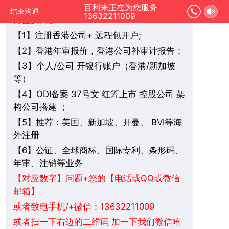
您好，我是在线人工客服，您是想要了解哪
百利来正在为您服务
结束沟通
13632211009
方面的问题：
1】注册香港公司+ 远程包开户;
【
2】香港年审报价，香港公司补审计报告；
【
3】个人/公司 开银行账户（香港/新加坡
【
等）
4】ODI备案 37号文 红筹上市 控股公司 架
【
构公司搭建 ；
5】推荐：美国、新加坡、
BVI
等海
【
开曼、
外注册
6】公证、全球商标、国际专利、条形码、
【
年审、注销等业务
+您的【电话或QQ或微信
【对应数字】问题
邮箱】
或者致电手机/+微信：13632211009
或者扫一下右边的二维码 加一下我们微信哈